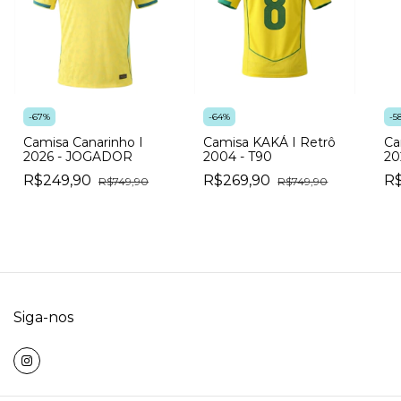
-
67
%
-
64
%
-
5
Camisa Canarinho I
Camisa KAKÁ I Retrô
Ca
2026 - JOGADOR
2004 - T90
20
R$249,90
R$269,90
R$
R$749,90
R$749,90
Siga-nos