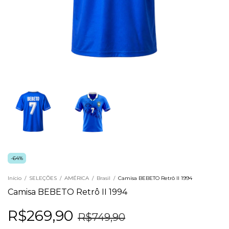
-
64
%
Início
/
SELEÇÕES
/
AMÉRICA
/
Brasil
/
Camisa BEBETO Retrô II 1994
Camisa BEBETO Retrô II 1994
R$269,90
R$749,90