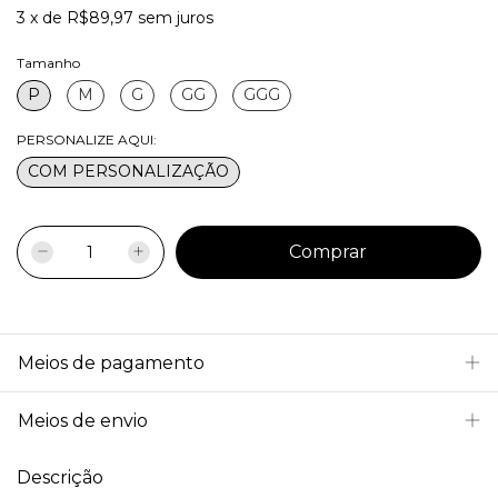
3
x
de
R$89,97
sem juros
Tamanho
P
M
G
GG
GGG
PERSONALIZE AQUI:
COM PERSONALIZAÇÃO
Meios de pagamento
Meios de envio
Descrição