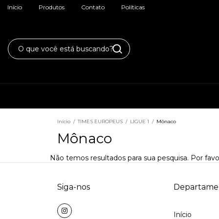
Início
Produtos
Contato
Políticas
Início
/
TIMES EUROPEUS
/
LIGUE 1
/
Mônaco
Mônaco
Não temos resultados para sua pesquisa. Por favor
Siga-nos
Departame
Início