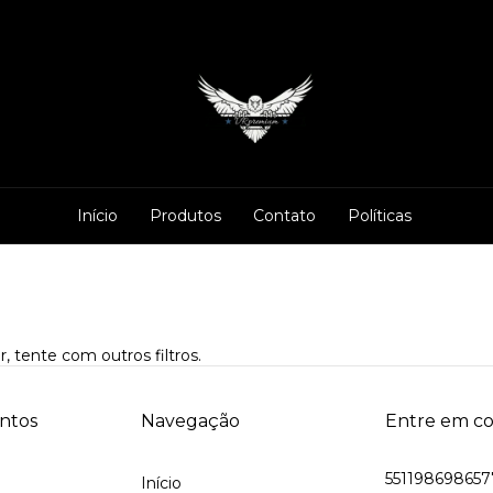
Início
Produtos
Contato
Políticas
, tente com outros filtros.
ntos
Navegação
Entre em c
551198698657
Início