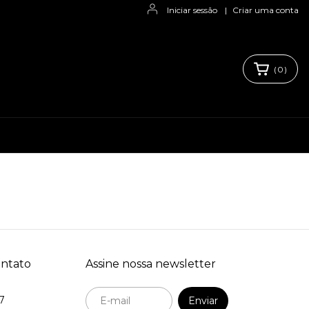
Iniciar sessão
|
Criar uma conta
(
0
)
ontato
Assine nossa newsletter
7