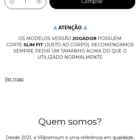
ATENÇÃO
⚠️
⚠️
OS MODELOS VERSÃO
JOGADOR
POSSUEM
CORTE
SLIM FIT
(JUSTO AO CORPO). RECOMENDAMOS
SEMPRE PEDIR UM TAMANHO ACIMA DO QUE O
UTILIZADO NORMALMENTE
TAMANHOS APROXIMADOS:
Ver mais
TABELA DE MEDIDAS
TAMANHO
LARGURA
ALTURA
P
49 cm
69 cm
M
51 cm
71 cm
Quem somos?
G
53 cm
73 cm
GG
55 cm
75 cm
Desde 2021, a VRpremium é uma referência em qualidade,