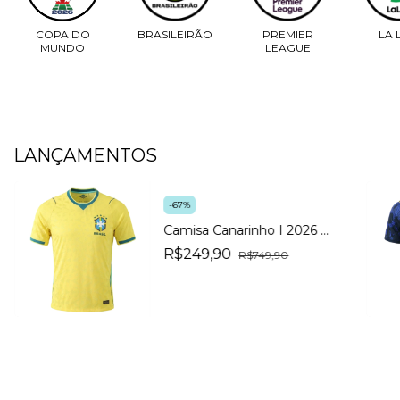
COPA DO
BRASILEIRÃO
PREMIER
LA 
MUNDO
LEAGUE
LANÇAMENTOS
-
67
%
Camisa Canarinho I 2026 -
JOGADOR
R$249,90
R$749,90