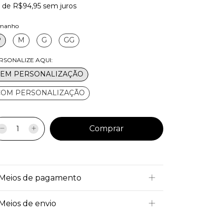
x
de
R$94,95
sem juros
manho
P
M
G
GG
RSONALIZE AQUI:
SEM PERSONALIZAÇÃO
COM PERSONALIZAÇÃO
Meios de pagamento
Meios de envio