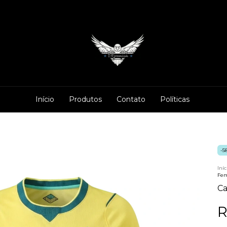
Início
Produtos
Contato
Políticas
-
5
Iníc
Fem
Ca
R