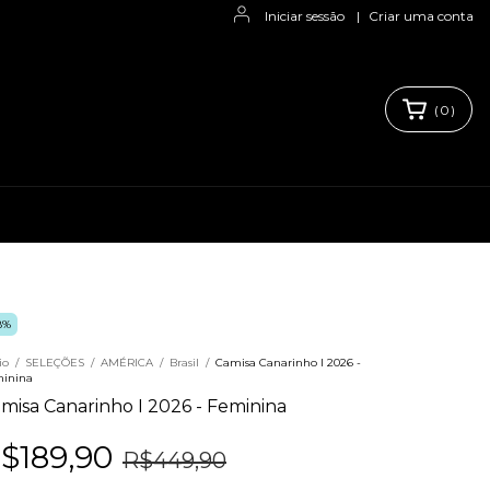
Iniciar sessão
|
Criar uma conta
(
0
)
8
%
io
/
SELEÇÕES
/
AMÉRICA
/
Brasil
/
Camisa Canarinho I 2026 -
inina
misa Canarinho I 2026 - Feminina
$189,90
R$449,90