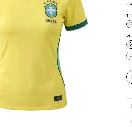
2
Ta
PE