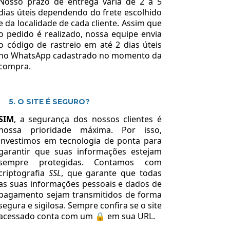
Nosso prazo de entrega varia de 2 a 5
dias úteis dependendo do frete escolhido
e da localidade de cada cliente. Assim que
o pedido é realizado, nossa equipe envia
o código de rastreio em até 2 dias úteis
no WhatsApp cadastrado no momento da
compra.
5. O SITE É SEGURO?
SIM
, a segurança dos nossos clientes é
nossa prioridade máxima. Por isso,
investimos em tecnologia de ponta para
garantir que suas informações estejam
sempre protegidas. Contamos com
criptografia
SSL
, que garante que todas
as suas informações pessoais e dados de
pagamento sejam transmitidos de forma
segura e sigilosa. Sempre confira se o site
acessado conta com um 🔒 em sua URL.