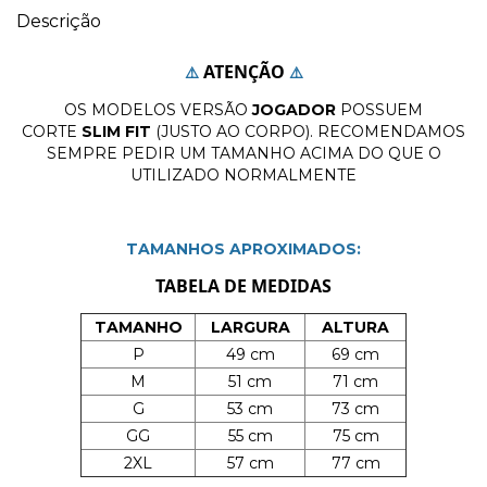
Descrição
ATENÇÃO
⚠️
⚠️
OS MODELOS VERSÃO
JOGADOR
POSSUEM
CORTE
SLIM FIT
(JUSTO AO CORPO). RECOMENDAMOS
SEMPRE PEDIR UM TAMANHO ACIMA DO QUE O
UTILIZADO NORMALMENTE
TAMANHOS APROXIMADOS:
TABELA DE MEDIDAS
TAMANHO
LARGURA
ALTURA
P
49 cm
69 cm
M
51 cm
71 cm
G
53 cm
73 cm
GG
55 cm
75 cm
2XL
57 cm
77 cm