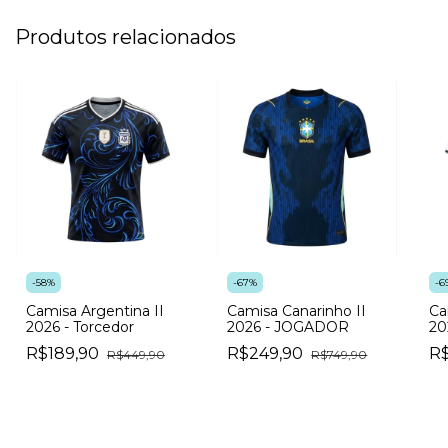
Produtos relacionados
-
58
%
-
67
%
-
6
Camisa Argentina II
Camisa Canarinho II
Ca
2026 - Torcedor
2026 - JOGADOR
20
R$189,90
R$249,90
R
R$449,90
R$749,90