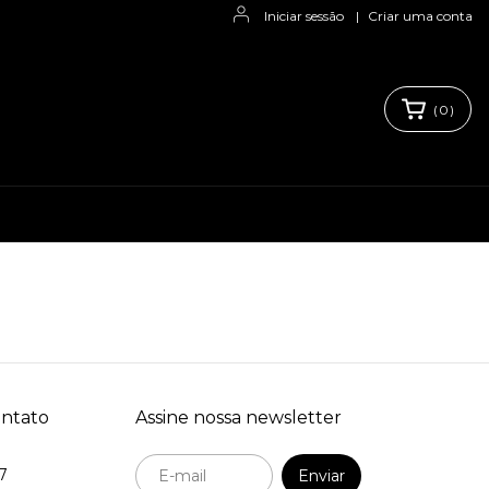
Iniciar sessão
|
Criar uma conta
(
0
)
ontato
Assine nossa newsletter
7