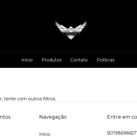
Início
Produtos
Contato
Políticas
, tente com outros filtros.
ntos
Navegação
Entre em c
551198698657
Início